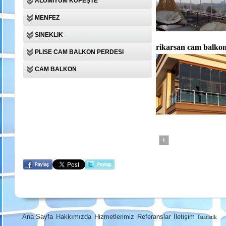
ALÜMIYUM KÜPEŞTE
MENFEZ
SINEKLIK
rikarsan cam balkon
PLISE CAM BALKON PERDESI
CAM BALKON
1
Ana Sayfa
Hakkımızda
Hizmetlerimiz
Referanslar
İletişim
İstatistik