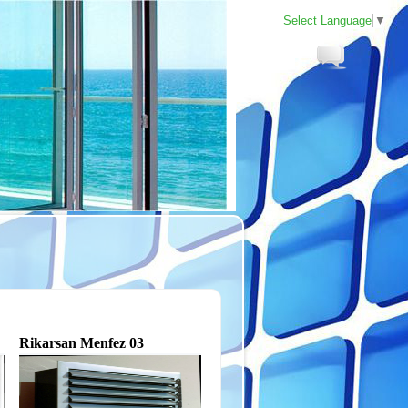
Select Language
▼
Rikarsan Menfez 03