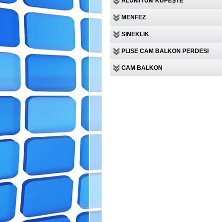
ALÜMIYUM KÜPEŞTE
MENFEZ
SINEKLIK
PLISE CAM BALKON PERDESI
CAM BALKON