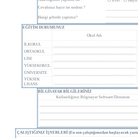
Evet
Hayı
Cevabınız hayır ise nedeni ?
Hangi şehirde yaptınız?
EĞİTİM DURUMUNUZ
Okul Adı
İLKOKUL
ORTAOKUL
LİSE
YÜKSEKOKUL
ÜNİVERSİTE
YÜKSEK
LİSANS
BİLGİSAYAR BİLGİLERİNİZ
Kullandığınız Bilgisayar Software/Donanım
ÇALIŞTIĞINIZ İŞYERLERİ (En son çalıştığınızdan başlayarak yazın