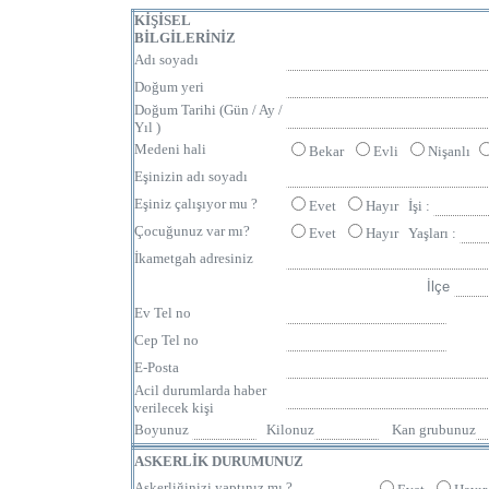
KİŞİSEL
BİLGİLERİNİZ
Adı soyadı
Doğum yeri
Doğum Tarihi (Gün / Ay /
Yıl )
Medeni hali
Bekar
Evli
Nişanlı
Eşinizin adı soyadı
Eşiniz çalışıyor mu ?
Evet
Hayır
İşi :
Çocuğunuz var mı?
Evet
Hayır
Yaşları :
İkametgah adresiniz
İlçe
Ev
Tel no
Cep
Tel no
E-Posta
Acil durumlarda haber
verilecek kişi
Boyunuz
Kilonuz
Kan grubunuz
ASKERLİK DURUMUNUZ
Askerliğinizi yaptınız mı ?